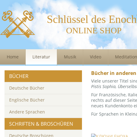
Schlüssel des Enoch
ONLINE SHOP
Home
Literatur
Musik
Video
Meditatio
Bücher in anderen
BÜCHER
Viele unserer Titel si
Pistis Sophia, Überselb
Deutsche Bücher
Für Französische, Ita
Englische Bücher
rechts auf dieser Sei
neues Kundenkonto ei
Andere Sprachen
Für Sprachen in Klein
SCHRIFTEN & BROSCHÜREN
Deutsche Broschüren