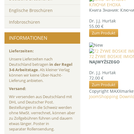
КЛЮЧИ ЕНОХА
Книга Знания: Ключ
Englische Broschüren
Dr. J.J. Hurtak
Infobroschüren
55.00 €
Zum Produkt
INFORMATIONEN
Lieferzeiten:
72 ŻYWE BOSKIE IMI
Unsere Lieferzeiten nach
NAJWYŻSZEGO
Deutschland betragen
in der Regel
3-6 Arbeitstage
. Als kleiner Verlag
Dr. J.J. Hurtak
können wir keine Über-Nacht-
72.00 €
Lieferung anbieten.
Zum Produkt
Versand:
Copyright MAXXmarke
JoomShopping Downlo
Wir versenden aus Deutschland mit
DHL und Deutscher Post.
Bestellungen in die Schweiz werden
ohne MwSt. verrechnet, können aber
zu Zollgebühren führen und dauern
etwas länger. Poster in
separater Rollensendung.